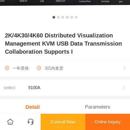
2K/4K30/4K60 Distributed Visualization
Management KVM USB Data Transmission
Collaboration Supports I
一年质保
3日内发货
select
9100A
Detail
Parameters
Consult Now
Online Inquiry